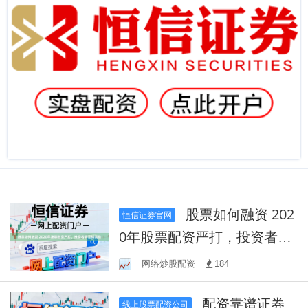
股票如何融资 202
恒信证券官网
0年股票配资严打，投资者需
警惕风险
网络炒股配资
184
配资靠谱证券
线上股票配资公司