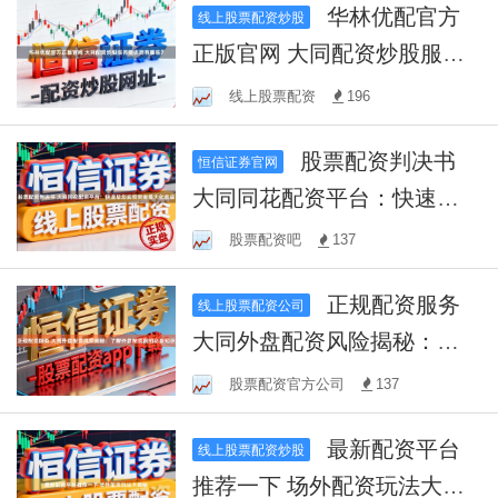
华林优配官方
线上股票配资炒股
正版官网 大同配资炒股服务
提供商有哪些？
线上股票配资
196
股票配资判决书
恒信证券官网
大同同花配资平台：快速帮
您实现资金最大化收益
股票配资吧
137
正规配资服务
线上股票配资公司
大同外盘配资风险揭秘：了
解外盘配资前的必要知识
股票配资官方公司
137
最新配资平台
线上股票配资炒股
推荐一下 场外配资玩法大揭