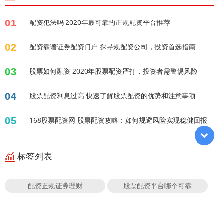
01
配资犯法吗 2020年最可靠的正规配资平台推荐
02
配资靠谱证券配资门户 探寻规配资公司，投资首选指南
03
股票如何融资 2020年股票配资严打，投资者需警惕风险
04
股票配资利息过高 快速了解股票配资的优势和注意事项
05
168股票配资网 股票配资攻略：如何规避风险实现稳健回报
标签列表
配资正规证券理财
股票配资平台哪个可靠
1万元加八倍杠杆炒股
个人股票杠杆怎么开通